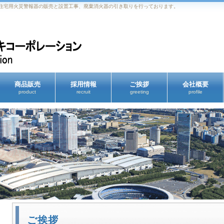
住宅用火災警報器の販売と設置工事、廃棄消火器の引き取りを行っております。
商品販売
採用情報
ご挨拶
会社概要
product
recruit
greeting
profile
ご挨拶