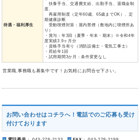
扶養手当、交通費支給、出勤手当、退職金制
度、
再雇用制度（定年60歳、65歳までOK）、定
期健康診断
待遇・福利厚生
受動喫煙対策：屋内禁煙（敷地内に喫煙所あ
り）
・賞与：年3回（夏季・年末・期末）※令和4年
度実績3.9ヶ月分
・資格手当有り（消防設備士・電気工事士）
・昇給年1回
・試用期間3か月：条件変更なし
営業職,事務職も募集中です！お気軽にお問合せ下さい。
お問い合わせはコチラへ！電話でのご応募も受け
付けております
電話番号
：
043-278-2133
FAX
：
043-278-2199