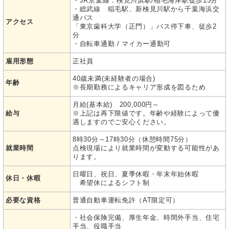
・JR京葉線：検見川浜駅/稲毛海岸駅徒歩13分
・総武線 稲毛駅、新検見川駅から千葉海浜交
通バス
アクセス
「東京歯科大学（正門）」バス停下車、徒歩2
分
・自転車通勤 / マイカー通勤可
雇用形態
正社員
40歳未満(未経験者の場合)
年齢
※長期勤務によるキャリア形成を図るため
月給(基本給) 200,000円～
給与
※上記は再下限値です。年齢や経験によって優
遇しますのでご安心ください。
8時30分～17時30分（休憩時間75分）
就業時間
点検現場により就業時間が変動する可能性があ
ります。
日曜日、祝日、夏季休暇・年末年始休暇
休日・休暇
希望休によるシフト制
必要な資格
普通自動車運転免許（AT限定可）
・社会保険完備、厚生年金、時間外手当、住宅
手当、役職手当